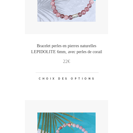
page
du
produit
Bracelet perles en pierres naturelles
LEPIDOLITE 6mm, avec perles de corail
22
€
Ce
CHOIX DES OPTIONS
produit
a
plusieurs
variations.
Les
options
peuvent
être
choisies