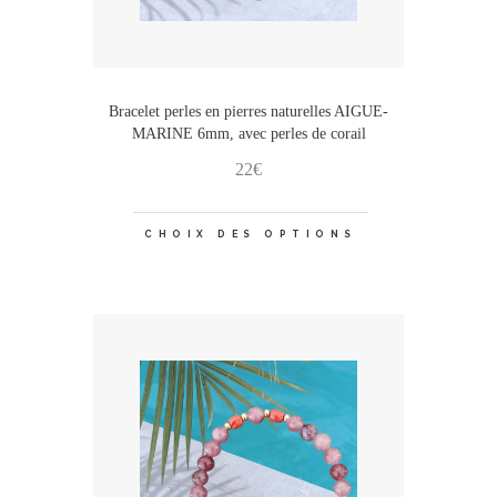
Bracelet perles en pierres naturelles AIGUE-
MARINE 6mm, avec perles de corail
22
€
Ce
CHOIX DES OPTIONS
produit
a
plusieurs
variations.
Les
options
peuvent
être
choisies
sur
la