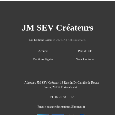
peuvent
être
choisies
sur
la
JM SEV Créateurs
page
du
produit
Les Editions Corses
© 2026. All rights reserved.
Accueil
Plan du site
Mentions légales
Nous Contacter
Adresse : JM SEV Créateur, 18 Rue du Dr Camille de Rocca
Serra, 20137 Porto-Vecchio
Tel : 07.70.58.01.72
Email : ausecretdesmatieres@hotmail.fr