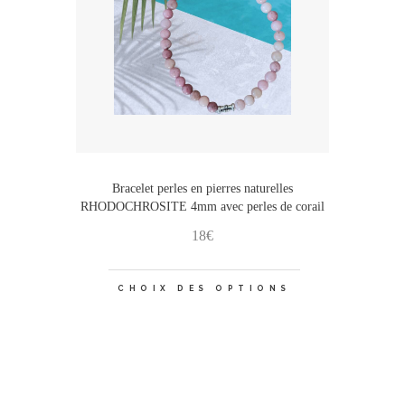
sur
la
page
du
produit
Bracelet perles en pierres naturelles
RHODOCHROSITE 4mm avec perles de corail
18
€
Ce
CHOIX DES OPTIONS
produit
a
plusieurs
variations.
Les
options