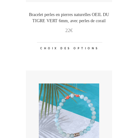
Bracelet perles en pierres naturelles OEIL DU
TIGRE VERT 6mm, avec perles de corail
22
€
Ce
CHOIX DES OPTIONS
produit
a
plusieurs
variations.
Les
options
peuvent
être
choisies
sur
la
page
du
produit