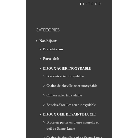
FILTRER
MIN
MAX
CATEGORIES
Nos bijoux
Bracelets cuir
Porte-clefs
BIJOUX ACIER INOXYDABLE
Bracelets acier inoxydable
Chaîne de cheville acier inoxydable
Colliers acier inoxydable
Boucles d'oreilles acier inoxydable
BIJOUX OEIL DE SAINTE-LUCIE
Bracelets perles en pierre naturelle et
oeil de Sainte-Lucie
Chaîne de cheville oeil de Sainte-Lucie