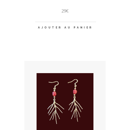
29
€
AJOUTER AU PANIER