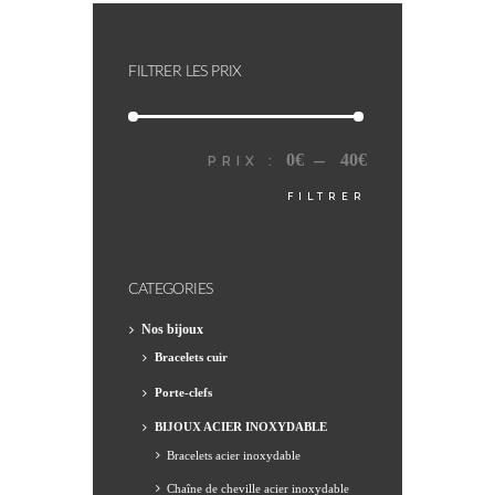
FILTRER LES PRIX
0€
40€
PRIX
PRIX
PRIX :
—
FILTRER
MIN
MAX
CATEGORIES
Nos bijoux
Bracelets cuir
Porte-clefs
BIJOUX ACIER INOXYDABLE
Bracelets acier inoxydable
Chaîne de cheville acier inoxydable