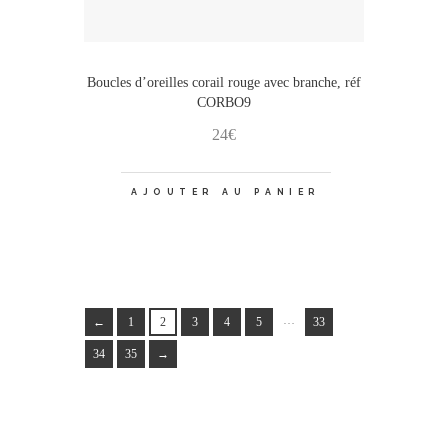
Boucles d’oreilles corail rouge avec branche, réf
CORBO9
24
€
AJOUTER AU PANIER
…
←
1
2
3
4
5
33
34
35
→